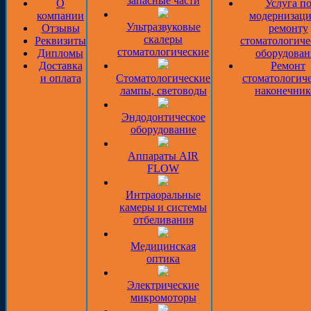
запасные части
О
Услуга п
компании
модернизаци
Ультразвуковые
Отзывы
ремонту
скалеры
Реквизиты
стоматологиче
стоматологические
Дипломы
оборудован
Доставка
Ремонт
и оплата
Стоматологические
стоматологич
лампы, световоды
наконечник
Эндодонтическое
оборудование
Аппараты AIR
FLOW
Интраоральные
камеры и системы
отбеливания
Медицинская
оптика
Электрические
микромоторы