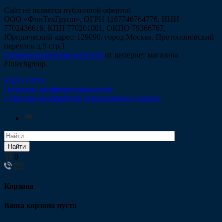
Сайт не является публичной офертой
ООО «ФинТехГрупп», ОГРН 1187746764776, ИНН
7702436619, КПП 770201001, ОКПО 79366767,
Юридический адрес: 129090, город Москва, Протопоповский
переулок д.9 стр.1
Стоматологические запчасти
от интернет магазина
Fintechgroup.
Карта сайта
Политика конфиденциальности
Согласие на обработку персональных данных
Найти
0
Корзина
Ваша корзина пуста