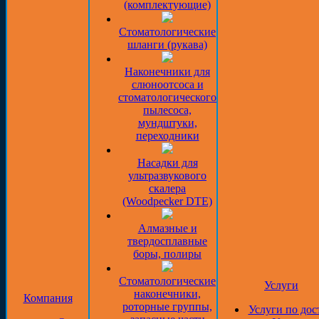
(комплектующие)
Стоматологические
шланги (рукава)
Наконечники для
слюноотсоса и
стоматологического
пылесоса,
мундштуки,
переходники
Насадки для
ультразвукового
скалера
(Woodpecker DTE)
Алмазные и
твердосплавные
боры, полиры
Стоматологические
Услуги
наконечники,
Компания
роторные группы,
Услуги по дос