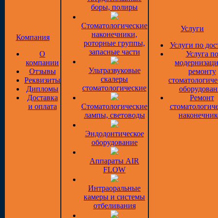
боры, полиры
Стоматологические
Услуги
наконечники,
Компания
роторные группы,
Услуги по дос
запасные части
О
Услуга п
компании
модернизаци
Ультразвуковые
Отзывы
ремонту
скалеры
Реквизиты
стоматологиче
стоматологические
Дипломы
оборудован
Доставка
Ремонт
и оплата
Стоматологические
стоматологич
лампы, световоды
наконечник
Эндодонтическое
оборудование
Аппараты AIR
FLOW
Интраоральные
камеры и системы
отбеливания