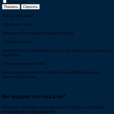
В наличии
Сбросить
Как сделать заказ?
1
Выберите товар
Добавьте необходимые товары в корзину.
2
Оформите заказ
Заполните все необходимые поля, и мы сразу приступим к его
обработке.
3
Подтверждение заказа
Наш менеджер свяжется с вами в ближайшее время для
уточнения деталей.
Не нашли что искали?
Поможем с выбором, ответим на все вопросы, подготовим
индивидуальное предложение