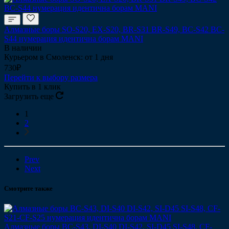
Алмазные боры SO-S20, EX-S20, BR-S31 BR-S49, BC-S42 BC-
S44 нумерация идентична борам MANI
В наличии
Курьером в Смоленск: от 1 дня
730₽
Перейти к выбору размера
Купить в 1 клик
Загрузить еще
1
2
Prev
Next
Смотрите также
Алмазные боры BC-S43, DI-S40 DI-S42, SI-D45 SI-S48, CF-