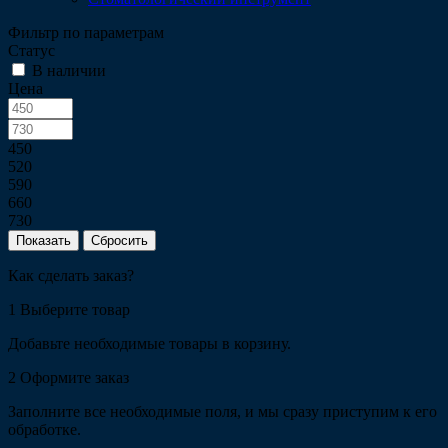
Фильтр по параметрам
Статус
В наличии
Цена
450
520
590
660
730
Сбросить
Как сделать заказ?
1
Выберите товар
Добавьте необходимые товары в корзину.
2
Оформите заказ
Заполните все необходимые поля, и мы сразу приступим к его
обработке.