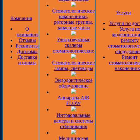
Стоматологические
Услуги
наконечники,
Компания
роторные группы,
Услуги по дос
запасные части
О
Услуга п
компании
модернизаци
Ультразвуковые
Отзывы
ремонту
скалеры
Реквизиты
стоматологиче
стоматологические
Дипломы
оборудован
Доставка
Ремонт
и оплата
Стоматологические
стоматологич
лампы, световоды
наконечник
Эндодонтическое
оборудование
Аппараты AIR
FLOW
Интраоральные
камеры и системы
отбеливания
Медицинская