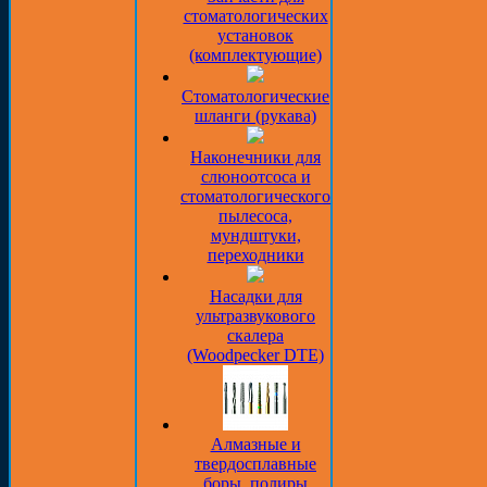
стоматологических
установок
(комплектующие)
Стоматологические
шланги (рукава)
Наконечники для
слюноотсоса и
стоматологического
пылесоса,
мундштуки,
переходники
Насадки для
ультразвукового
скалера
(Woodpecker DTE)
Алмазные и
твердосплавные
боры, полиры