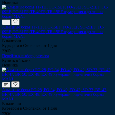
Новинка
Алмазные боры TF-11F, FO-15EF, FO-25EF, SO-21EF, TC-
09EF, TC-31EF, TF-40EF, TR-15EF нумерация идентична
борам MANI
В наличии
Курьером в Смоленск: от 1 дня
730₽
Перейти к выбору размера
Купить в 1 клик
Новинка
Алмазные боры FO-28, FO-34, FO-40, FO-42, SO-33, BR-42,
BR-47, BR-50, EX-48, EX-49 нумерация идентична борам
MANI
В наличии
Курьером в Смоленск: от 1 дня
730₽