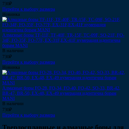
730₽
Перейти к выбору размера
Новинка
Алмазные боры TF-11F, TF-40F, TR-15F, TC-09F, SO-21F, FO-
34F, FO-35F, FO-77F, EX-31F,EX-41F нумерация идентична
борам MANI
В наличии
730₽
Перейти к выбору размера
Новинка
Алмазные боры FO-28, FO-34, FO-40, FO-42, SO-33, BR-42,
BR-47, BR-50, EX-48, EX-49 нумерация идентична борам
MANI
В наличии
730₽
Перейти к выбору размера
Твердосплавные и алмазные боры для