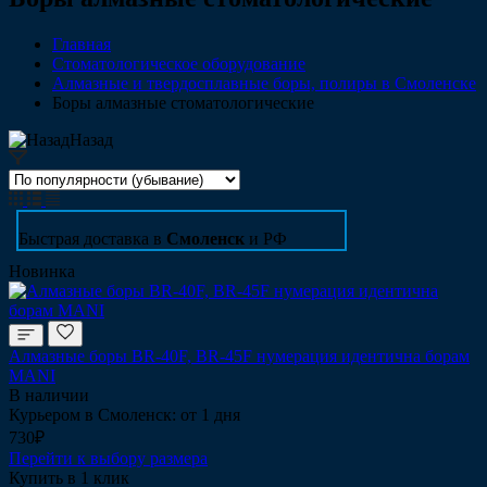
Главная
Стоматологическое оборудование
Алмазные и твердосплавные боры, полиры в Смоленске
Боры алмазные стоматологические
Назад
Быстрая доставка в
Смоленск
и РФ
Новинка
Алмазные боры BR-40F, BR-45F нумерация идентична борам
MANI
В наличии
Курьером в Смоленск: от 1 дня
730₽
Перейти к выбору размера
Купить в 1 клик