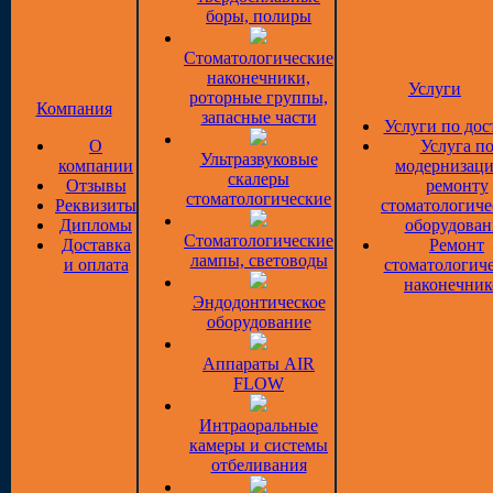
боры, полиры
Стоматологические
наконечники,
Услуги
роторные группы,
Компания
запасные части
Услуги по дос
О
Услуга п
Ультразвуковые
компании
модернизаци
скалеры
Отзывы
ремонту
стоматологические
Реквизиты
стоматологиче
Дипломы
оборудован
Стоматологические
Доставка
Ремонт
лампы, световоды
и оплата
стоматологич
наконечник
Эндодонтическое
оборудование
Аппараты AIR
FLOW
Интраоральные
камеры и системы
отбеливания