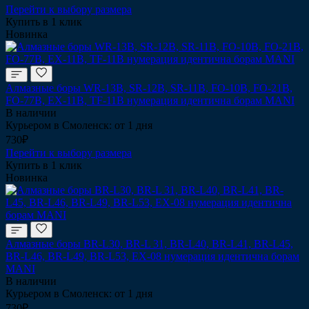
Перейти к выбору размера
Купить в 1 клик
Новинка
Алмазные боры WR-13B, SR-12B, SR-11B, FO-10B, FO-21B,
FO-77B, EX-11B, TF-11B нумерация идентична борам MANI
В наличии
Курьером в Смоленск: от 1 дня
730₽
Перейти к выбору размера
Купить в 1 клик
Новинка
Алмазные боры BR-L30, BR-L 31, BR-L40, BR-L41, BR-L45,
BR-L46, BR-L49, BR-L53, EX-08 нумерация идентична борам
MANI
В наличии
Курьером в Смоленск: от 1 дня
730₽