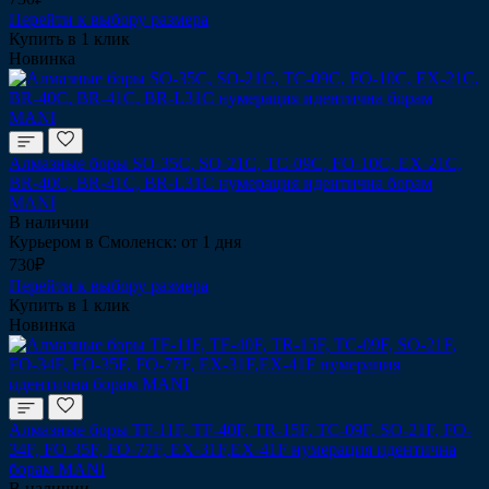
Перейти к выбору размера
Купить в 1 клик
Новинка
Алмазные боры SO-35С, SO-21C, TC-09C, FO-10C, EX-21C,
BR-40C, BR-41C, BR-L31C нумерация идентична борам
MANI
В наличии
Курьером в Смоленск: от 1 дня
730₽
Перейти к выбору размера
Купить в 1 клик
Новинка
Алмазные боры TF-11F, TF-40F, TR-15F, TC-09F, SO-21F, FO-
34F, FO-35F, FO-77F, EX-31F,EX-41F нумерация идентична
борам MANI
В наличии