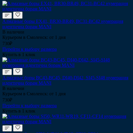
Алмазные боры EX41, BR30-BR49, BC31-BC42 нумерация
идентична борам MANI
В наличии
Курьером в Смоленск: от 1 дня
730₽
Перейти к выбору размера
Купить в 1 клик
Алмазные боры BC43-BC45, DI40-DI42, SI45-SI48 нумерация
идентична борам MANI
В наличии
Курьером в Смоленск: от 1 дня
730₽
Перейти к выбору размера
Купить в 1 клик