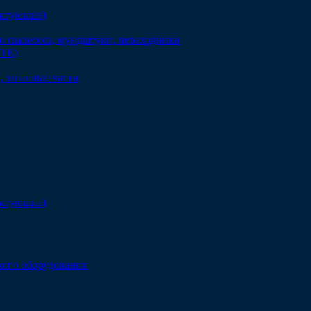
ектующие)
о пылесоса, мундштуки, переходники
DTE)
 запасные части
ектующие)
кого оборудования