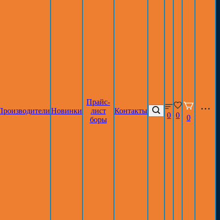
Прайс-
Производители
Новинки
лист
Контакты
0
0
0
боры