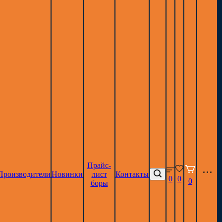
Прайс-
Производители
Новинки
лист
Контакты
0
0
0
боры