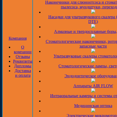
Наконечники для слюноотсоса и стома
пылесоса, мундштуки, перехо
Насадки для ультразвукового скалера 
DTE)
Алмазные и твердосплавные боры
Компания
Стоматологические наконечники, рото
запасные части
О
компании
Ультразвуковые скалеры стоматоло
Отзывы
Реквизиты
Дипломы
Стоматологические лампы, све
Доставка
и оплата
Эндодонтическое оборудова
Аппараты AIR FLOW
Интраоральные камеры и системы о
Медицинская оптика
Электрические микромото