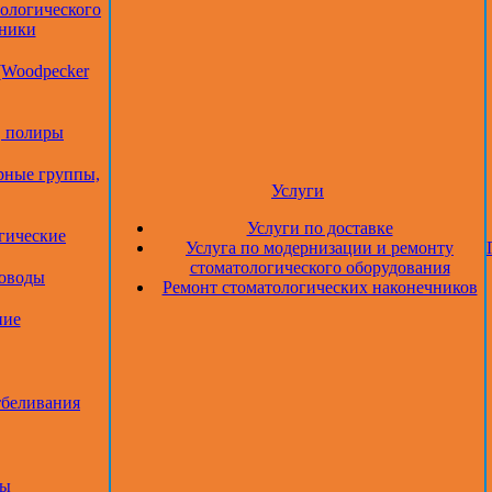
тологического
дники
(Woodpecker
, полиры
рные группы,
Услуги
Услуги по доставке
гические
Услуга по модернизации и ремонту
стоматологического оборудования
товоды
Ремонт стоматологических наконечников
ние
тбеливания
ры