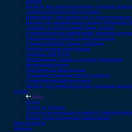
Каталог
Запчасти для стоматологических установок (компл
Стоматологические шланги (рукава)
Наконечники для слюноотсоса и стоматологическог
Насадки для ультразвукового скалера (Woodpecker 
Алмазные и твердосплавные боры, полиры
Стоматологические наконечники, роторные группы,
Ультразвуковые скалеры стоматологические
Стоматологические лампы, световоды
Эндодонтическое оборудование
Аппараты AIR FLOW
Интраоральные камеры и системы отбеливания
Медицинская оптика
Электрические микромоторы
Оснащение стоматологического кабинета
Стоматологический инструмент
Запчасти для стоматологических установок (компл
Услуги
Назад
Услуги
Услуги по доставке
Услуга по модернизации и ремонту стоматологичес
Ремонт стоматологических наконечников
Производители
Новинки