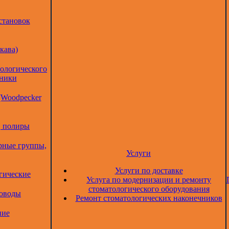
становок
кава)
тологического
дники
(Woodpecker
, полиры
рные группы,
Услуги
Услуги по доставке
гические
Услуга по модернизации и ремонту
стоматологического оборудования
товоды
Ремонт стоматологических наконечников
ние