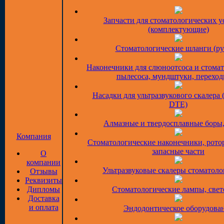
Запчасти для стоматологических у
(комплектующие)
Стоматологические шланги (ру
Наконечники для слюноотсоса и стома
пылесоса, мундштуки, перехо
Насадки для ультразвукового скалера 
DTE)
Алмазные и твердосплавные боры
Компания
Стоматологические наконечники, рото
запасные части
О
компании
Ультразвуковые скалеры стоматоло
Отзывы
Реквизиты
Дипломы
Стоматологические лампы, све
Доставка
и оплата
Эндодонтическое оборудова