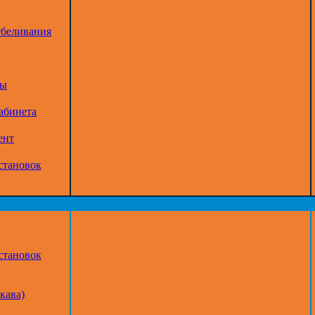
тбеливания
ры
абинета
ент
становок
становок
кава)