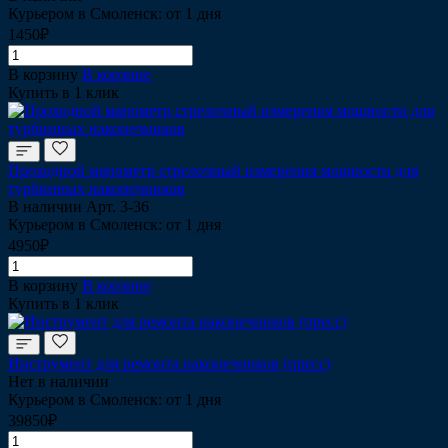
Курьером в Смоленск: от 1 дня
1450₽
В корзину
В корзине
Купить в 1 клик
Проходной манометр стрелочный измерения мощности для
турбинных наконечников
В наличии
Арт.
3-36
Курьером в Смоленск: от 1 дня
4950₽
В корзину
В корзине
Купить в 1 клик
Инструмент для ремонта наконечников (пресс)
Нет в наличии
Курьером в Смоленск: от 1 дня
39850₽