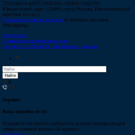
7702436619, КПП 770201001, ОКПО 79366767,
Юридический адрес: 129090, город Москва, Протопоповский
переулок д.9 стр.1
Стоматологические запчасти
от интернет магазина
Fintechgroup.
Карта сайта
Политика конфиденциальности
Согласие на обработку персональных данных
Найти
0
Корзина
Ваша корзина пуста
Исправить это просто: выберите в каталоге интересующий
товар и нажмите кнопку «В корзину»
В каталог