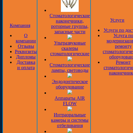
Стоматологические
Услуги
наконечники,
Компания
роторные группы,
Услуги по дос
запасные части
О
Услуга п
компании
модернизаци
Ультразвуковые
Отзывы
ремонту
скалеры
Реквизиты
стоматологиче
стоматологические
Дипломы
оборудован
Доставка
Ремонт
Стоматологические
и оплата
стоматологич
лампы, световоды
наконечник
Эндодонтическое
оборудование
Аппараты AIR
FLOW
Интраоральные
камеры и системы
отбеливания