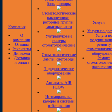
боры, полиры
Стоматологические
наконечники,
роторные группы,
Услуги
запасные части
Компания
Услуги по дос
О
Услуга п
Ультразвуковые
компании
модернизаци
скалеры
Отзывы
ремонту
стоматологические
Реквизиты
стоматологиче
Дипломы
оборудован
Стоматологические
Доставка
Ремонт
лампы, световоды
и оплата
стоматологич
наконечник
Эндодонтическое
оборудование
Аппараты AIR
FLOW
Интраоральные
камеры и системы
отбеливания