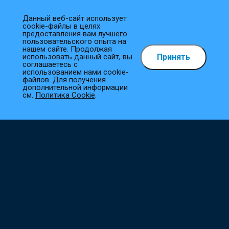
Данный веб-сайт использует
cookie-файлы в целях
предоставления вам лучшего
пользовательского опыта на
нашем сайте. Продолжая
Принять
использовать данный сайт, вы
Как сделать заказ?
соглашаетесь с
использованием нами cookie-
файлов. Для получения
1
Выберите товар
дополнительной информации
см.
Политика Cookie
.
Добавьте необходимые товары в корзину.
2
Оформите заказ
Заполните все необходимые поля, и мы сразу приступим к
его обработке.
3
Подтверждение заказа
Наш менеджер свяжется с вами в ближайшее время для
уточнения деталей.