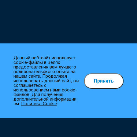
Данный веб-сайт использует
cookie-файлы в целях
предоставления вам лучшего
пользовательского опыта на
нашем сайте. Продолжая
Принять
использовать данный сайт, вы
Как сделать заказ?
соглашаетесь с
использованием нами cookie-
файлов. Для получения
1
Выберите товар
дополнительной информации
см.
Политика Cookie
.
Добавьте необходимые товары в корзину.
2
Оформите заказ
Заполните все необходимые поля, и мы сразу приступим к
его обработке.