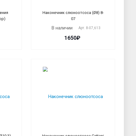
ления
Наконечник слюноотсоса (Ø8) 8-
ор)
07
В наличии
Арт.
8-07,613
1650₽
Ø10,3)
Наконечник слюноотсоса Cattani