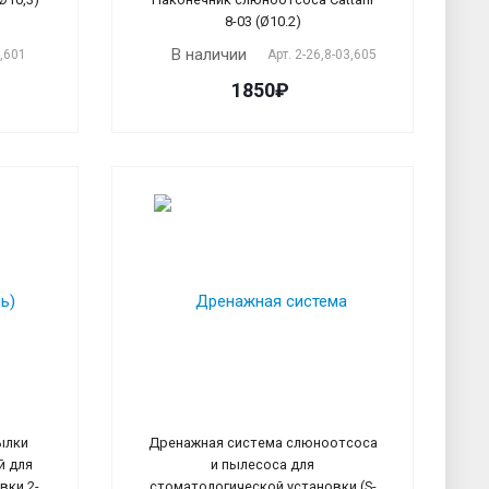
8-03 (Ø10.2)
В наличии
1,601
Арт.
2-26,8-03,605
1850₽
ылки
Дренажная система слюноотсоса
й для
и пылесоса для
вки 2-
стоматологической установки (S-