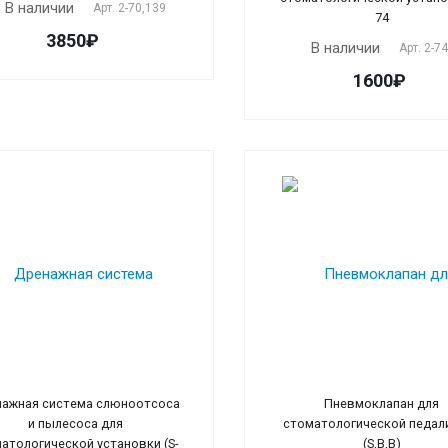
В наличии
Арт.
2-70,139
74
3850₽
В наличии
Арт.
2-7
1600₽
ажная система слюноотсоса
Пневмоклапан для
и пылесоса для
стоматологической педали
атологической установки (S-
(S,B,B)