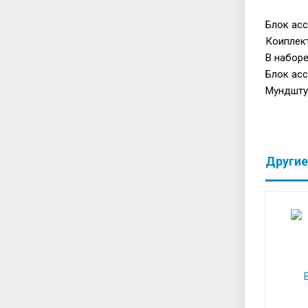
Блок асс
Коиплект
В наборе
Блок асс
Мундштук
Другие