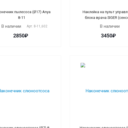
онечник пылесоса (Ø17) Anya
Наклейка на пульт управ
8-11
блока врача SIGER (сенс
В наличии
В наличии
Арт.
8-11,602
2850₽
3450₽
онечник слюноотсоса (Ø7) 8-
Наконечник слюноотсоса (