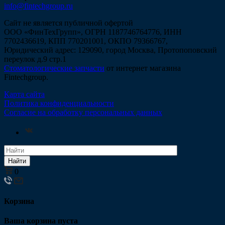
info@fintechgroup.ru
Сайт не является публичной офертой
ООО «ФинТехГрупп», ОГРН 1187746764776, ИНН
7702436619, КПП 770201001, ОКПО 79366767,
Юридический адрес: 129090, город Москва, Протопоповский
переулок д.9 стр.1
Стоматологические запчасти
от интернет магазина
Fintechgroup.
Карта сайта
Политика конфиденциальности
Согласие на обработку персональных данных
Найти
0
Корзина
Ваша корзина пуста