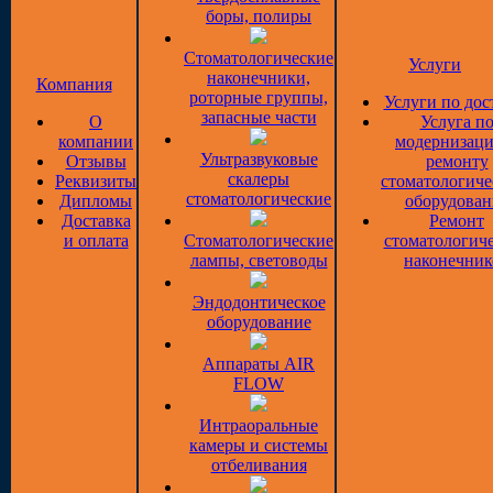
боры, полиры
Стоматологические
Услуги
наконечники,
Компания
роторные группы,
Услуги по дос
запасные части
О
Услуга п
компании
модернизаци
Ультразвуковые
Отзывы
ремонту
скалеры
Реквизиты
стоматологиче
стоматологические
Дипломы
оборудован
Доставка
Ремонт
и оплата
Стоматологические
стоматологич
лампы, световоды
наконечник
Эндодонтическое
оборудование
Аппараты AIR
FLOW
Интраоральные
камеры и системы
отбеливания