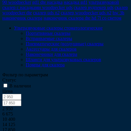
90 woodpecker
gd1 dte насадка
насадка gd1
ультразвуковой
скалер с насадками woodpecker uds
скалер вудпекер uds
скалер
woodpecker dte
скалер uds n2
скалер woodpecker uds n2
hw 3h
наконечник скалера
наконечник скалера dte hd 7l со светом
Ультразвуковые скалеры стоматологические
Портативные скалеры
Встраиваемые скалеры
Пневматические (воздушные) скалеры
Аксессуары для скалеров
Наконечники для скалера
Шланги для ультразвуковых скалеров
Помпы для скалера
Фильтр по параметрам
Статус
В наличии
Цена
2 950
6 675
10 400
14 125
17 850