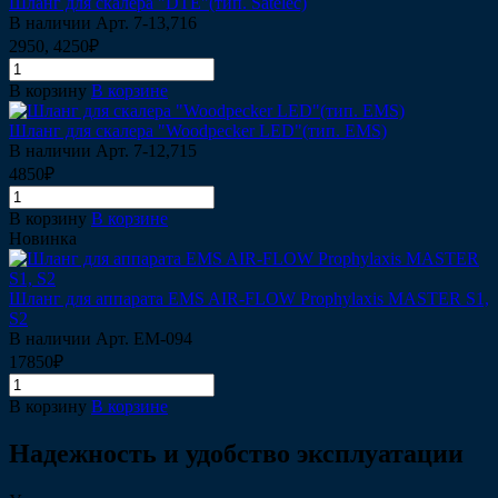
Шланг для скалера "DTE"(тип. Satelec)
В наличии
Арт.
7-13,716
2950, 4250₽
В корзину
В корзине
Шланг для скалера "Woodpecker LED"(тип. EMS)
В наличии
Арт.
7-12,715
4850₽
В корзину
В корзине
Новинка
Шланг для аппарата EMS AIR-FLOW Prophylaxis MASTER S1,
S2
В наличии
Арт.
EM-094
17850₽
В корзину
В корзине
Надежность и удобство эксплуатации