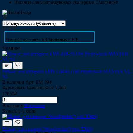
Шланги для ультразвуковых скалеров в Смоленске
Назад
Быстрая доставка в
Смоленск
и РФ
Новинка
Шланг для аппарата EMS AIR-FLOW Prophylaxis MASTER S1,
S2
В наличии
Арт.
EM-094
Курьером в Смоленск: от 1 дня
17850₽
В корзину
В корзине
Купить в 1 клик
Шланг для скалера "Woodpecker"(тип. EMS)