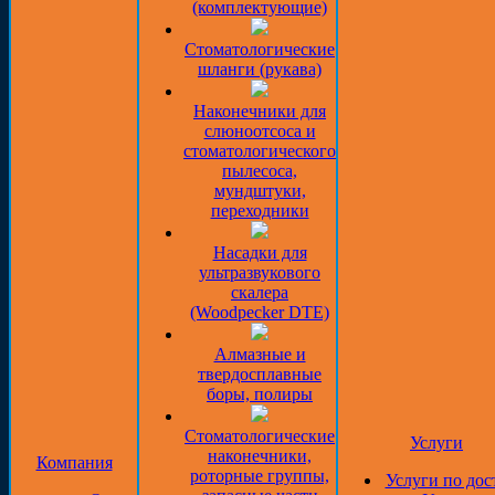
(комплектующие)
Стоматологические
шланги (рукава)
Наконечники для
слюноотсоса и
стоматологического
пылесоса,
мундштуки,
переходники
Насадки для
ультразвукового
скалера
(Woodpecker DTE)
Алмазные и
твердосплавные
боры, полиры
Стоматологические
Услуги
наконечники,
Компания
роторные группы,
Услуги по дос