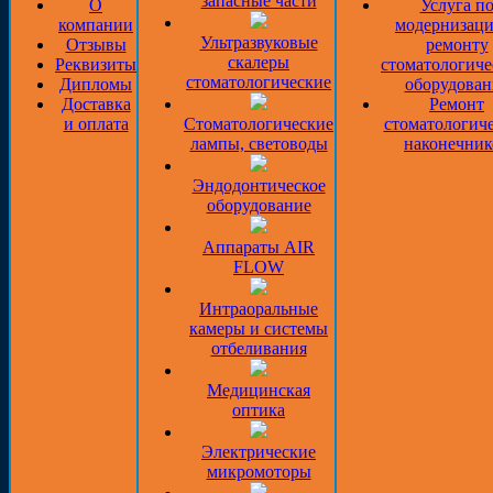
запасные части
О
Услуга п
компании
модернизаци
Ультразвуковые
Отзывы
ремонту
скалеры
Реквизиты
стоматологиче
стоматологические
Дипломы
оборудован
Доставка
Ремонт
и оплата
Стоматологические
стоматологич
лампы, световоды
наконечник
Эндодонтическое
оборудование
Аппараты AIR
FLOW
Интраоральные
камеры и системы
отбеливания
Медицинская
оптика
Электрические
микромоторы