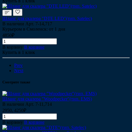
Купить в 1 клик
Шланг для скалера "DTE LED"(тип. Satelec)
В наличии
Арт.
7-14,717
Курьером в Смоленск: от 1 дня
4850₽
В корзину
В корзине
Купить в 1 клик
Prev
Next
Смотрите также
Шланг для скалера "Woodpecker"(тип. EMS)
В наличии
Арт.
7-11,714
2950, 4250₽
В корзину
В корзине