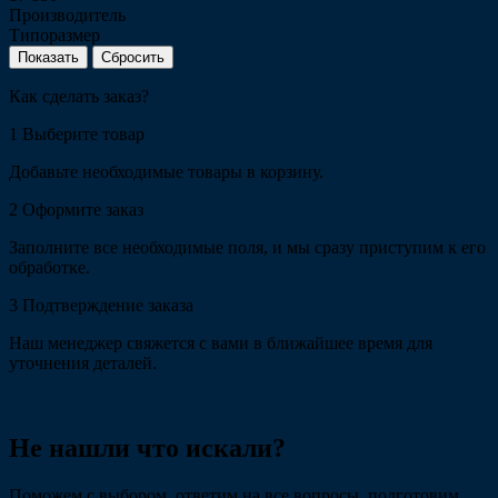
Производитель
Типоразмер
Сбросить
Как сделать заказ?
1
Выберите товар
Добавьте необходимые товары в корзину.
2
Оформите заказ
Заполните все необходимые поля, и мы сразу приступим к его
обработке.
3
Подтверждение заказа
Наш менеджер свяжется с вами в ближайшее время для
уточнения деталей.
Не нашли что искали?
Поможем с выбором, ответим на все вопросы, подготовим