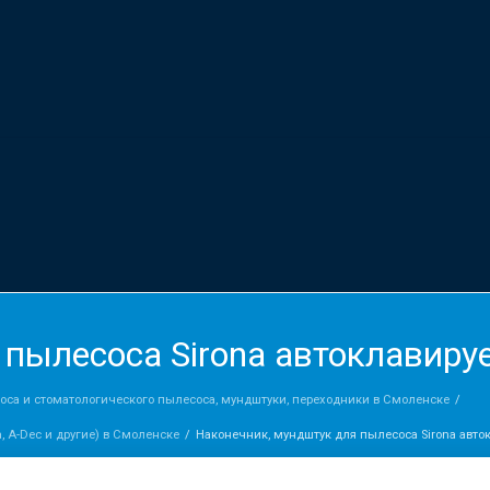
 пылесоса Sirona автоклавир
оса и стоматологического пылесоса, мундштуки, переходники в Смоленске
, A-Dec и другие) в Смоленске
Наконечник, мундштук для пылесоса Sirona авт