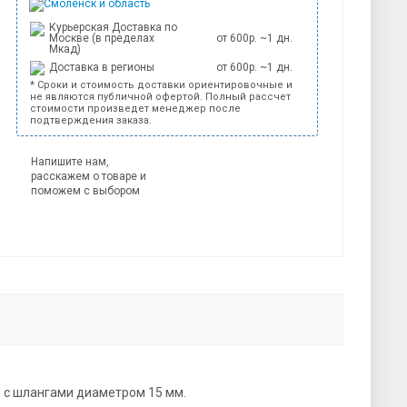
Смоленск и область
Курьерская Доставка по
Москве (в пределах
от 600р. ~1 дн.
Мкад)
Доставка в регионы
от 600р. ~1 дн.
* Сроки и стоимость доставки ориентировочные и
не являются публичной офертой. Полный рассчет
стоимости произведет менеджер после
подтверждения заказа.
Напишите нам,
расскажем о товаре и
поможем с выбором
 с шлангами диаметром 15 мм.