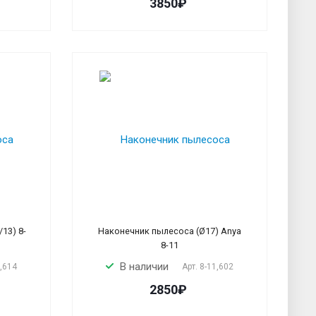
3850₽
13) 8-
Наконечник пылесоса (Ø17) Anya
8-11
В наличии
6,614
Арт.
8-11,602
2850₽