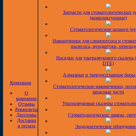
Запчасти для стоматологических у
(комплектующие)
Стоматологические шланги (ру
Наконечники для слюноотсоса и стома
пылесоса, мундштуки, перехо
Насадки для ультразвукового скалера 
DTE)
Алмазные и твердосплавные боры
Компания
Стоматологические наконечники, рото
запасные части
О
компании
Ультразвуковые скалеры стоматоло
Отзывы
Реквизиты
Дипломы
Стоматологические лампы, све
Доставка
и оплата
Эндодонтическое оборудова