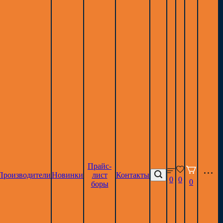
Прайс-
Производители
Новинки
лист
Контакты
0
0
0
боры