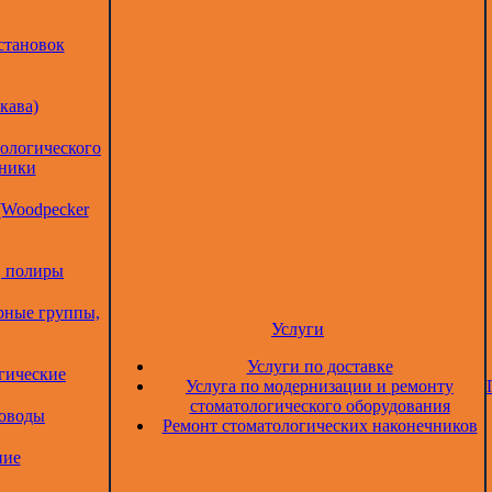
становок
кава)
тологического
дники
(Woodpecker
, полиры
рные группы,
Услуги
Услуги по доставке
гические
Услуга по модернизации и ремонту
стоматологического оборудования
товоды
Ремонт стоматологических наконечников
ние