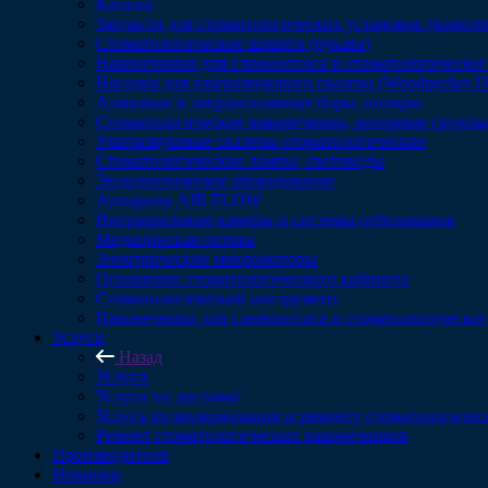
Каталог
Запчасти для стоматологических установок (компл
Стоматологические шланги (рукава)
Наконечники для слюноотсоса и стоматологическог
Насадки для ультразвукового скалера (Woodpecker 
Алмазные и твердосплавные боры, полиры
Стоматологические наконечники, роторные группы,
Ультразвуковые скалеры стоматологические
Стоматологические лампы, световоды
Эндодонтическое оборудование
Аппараты AIR FLOW
Интраоральные камеры и системы отбеливания
Медицинская оптика
Электрические микромоторы
Оснащение стоматологического кабинета
Стоматологический инструмент
Наконечники для слюноотсоса и стоматологическог
Услуги
Назад
Услуги
Услуги по доставке
Услуга по модернизации и ремонту стоматологичес
Ремонт стоматологических наконечников
Производители
Новинки