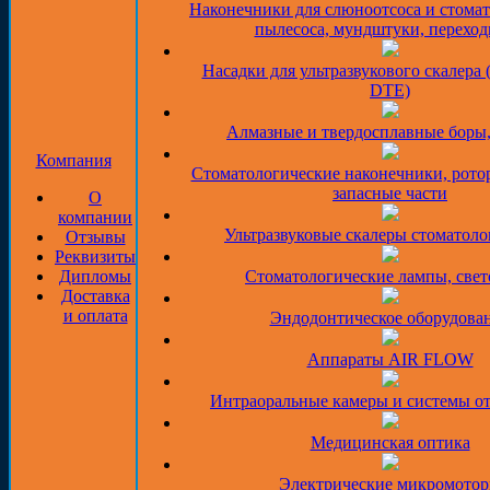
Наконечники для слюноотсоса и стома
пылесоса, мундштуки, перехо
Насадки для ультразвукового скалера 
DTE)
Алмазные и твердосплавные боры
Компания
Стоматологические наконечники, рото
запасные части
О
компании
Ультразвуковые скалеры стоматоло
Отзывы
Реквизиты
Дипломы
Стоматологические лампы, све
Доставка
и оплата
Эндодонтическое оборудова
Аппараты AIR FLOW
Интраоральные камеры и системы о
Медицинская оптика
Электрические микромото