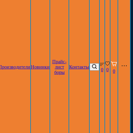
Прайс-
Производители
Новинки
лист
Контакты
0
0
0
боры