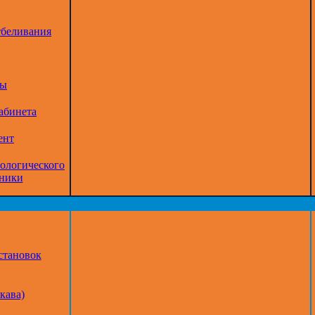
тбеливания
ры
абинета
ент
тологического
дники
становок
кава)