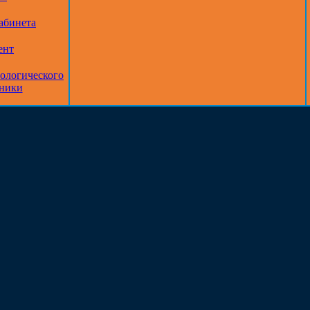
абинета
ент
тологического
дники