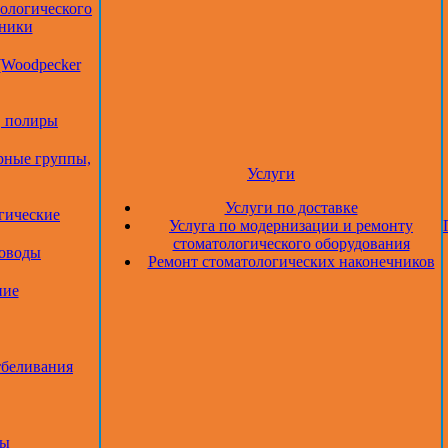
тологического
дники
(Woodpecker
, полиры
рные группы,
Услуги
Услуги по доставке
гические
Услуга по модернизации и ремонту
стоматологического оборудования
товоды
Ремонт стоматологических наконечников
ние
тбеливания
ры