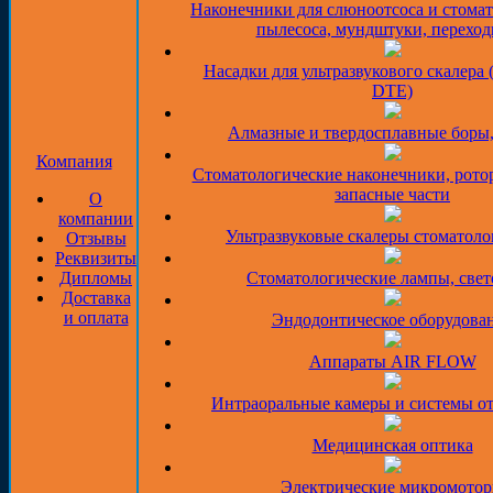
Наконечники для слюноотсоса и стома
пылесоса, мундштуки, перехо
Насадки для ультразвукового скалера 
DTE)
Алмазные и твердосплавные боры
Компания
Стоматологические наконечники, рото
запасные части
О
компании
Ультразвуковые скалеры стоматоло
Отзывы
Реквизиты
Дипломы
Стоматологические лампы, све
Доставка
и оплата
Эндодонтическое оборудова
Аппараты AIR FLOW
Интраоральные камеры и системы о
Медицинская оптика
Электрические микромото