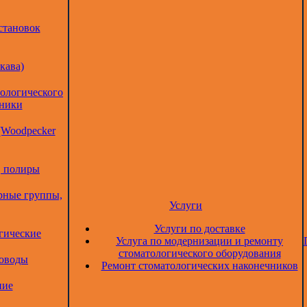
становок
кава)
тологического
дники
(Woodpecker
, полиры
рные группы,
Услуги
Услуги по доставке
гические
Услуга по модернизации и ремонту
стоматологического оборудования
товоды
Ремонт стоматологических наконечников
ние