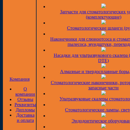
Запчасти для стоматологических у
(комплектующие)
Стоматологические шланги (ру
Наконечники для слюноотсоса и стома
пылесоса, мундштуки, перехо
Насадки для ультразвукового скалера 
DTE)
Алмазные и твердосплавные боры
Компания
Стоматологические наконечники, рото
запасные части
О
компании
Ультразвуковые скалеры стоматоло
Отзывы
Реквизиты
Дипломы
Стоматологические лампы, све
Доставка
и оплата
Эндодонтическое оборудова