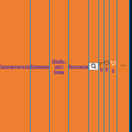
Прайс-
Производители
Новинки
лист
Контакты
0
0
0
боры