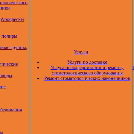
тологического
дники
(Woodpecker
, полиры
рные группы,
Услуги
Услуги по доставке
гические
Услуга по модернизации и ремонту
стоматологического оборудования
товоды
Ремонт стоматологических наконечников
ние
тбеливания
ры