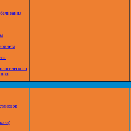
тбеливания
ры
абинета
ент
тологического
дники
становок
кава)