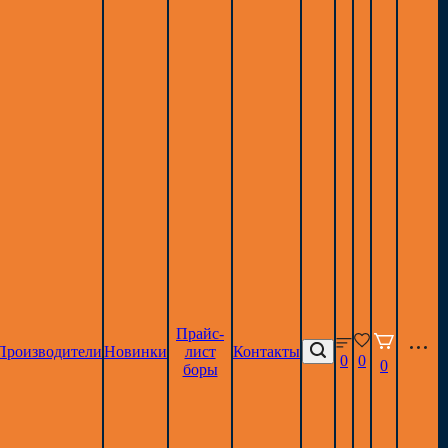
Прайс-
Производители
Новинки
лист
Контакты
0
0
0
боры