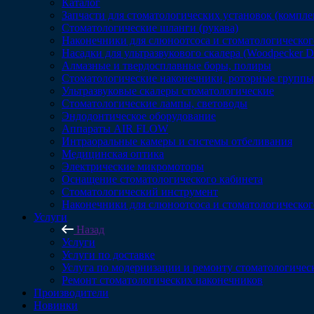
Каталог
Запчасти для стоматологических установок (компл
Стоматологические шланги (рукава)
Наконечники для слюноотсоса и стоматологическог
Насадки для ультразвукового скалера (Woodpecker 
Алмазные и твердосплавные боры, полиры
Стоматологические наконечники, роторные группы,
Ультразвуковые скалеры стоматологические
Стоматологические лампы, световоды
Эндодонтическое оборудование
Аппараты AIR FLOW
Интраоральные камеры и системы отбеливания
Медицинская оптика
Электрические микромоторы
Оснащение стоматологического кабинета
Стоматологический инструмент
Наконечники для слюноотсоса и стоматологическог
Услуги
Назад
Услуги
Услуги по доставке
Услуга по модернизации и ремонту стоматологичес
Ремонт стоматологических наконечников
Производители
Новинки