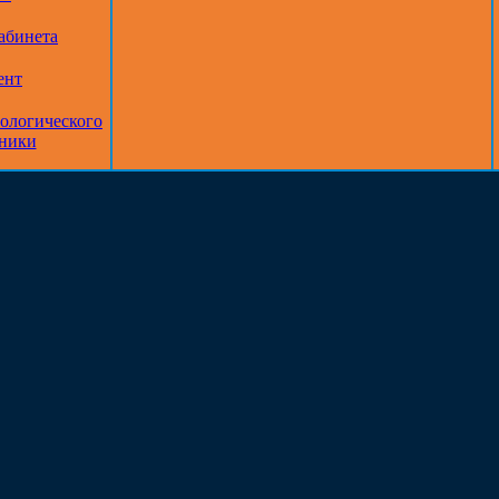
абинета
ент
тологического
дники