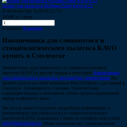
Шланг для пылесоса (Ø20мм-25мм) KaVo 6-22
В наличии
Арт.
KaVo 6-22,713
2450₽ за 1 метр
В корзину
В корзине
Наконечники для слюноотсоса и
стоматологического пылесоса KAVO
купить в Смоленске
Наконечники для слюноотсоса и стоматологического
пылесоса KAVO и другие товары в категории
Наконечники
для слюноотсоса и пылесоса, мундштуки, переходники
Вы
можете купить на сайте компании ФинТехГрупп с доставкой в
Смоленск. Ознакомьтесь с ценами, техническими
характеристиками и описанием, чтобы сделать правильный
выбор и оформить заказ.
Вы всегда можете получить подробную информацию о
наконечниках для слюноотсоса и стоматологического
пылесоса KAVO, связавшись с нами по телефону или e-mail:
info@fintechgroup.ru
. Наши специалисты с удовольствием