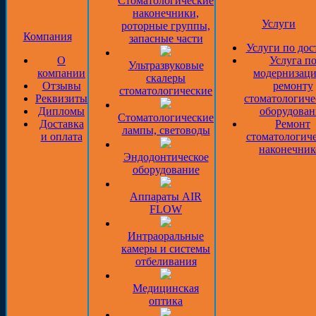
Стоматологические
наконечники,
Услуги
роторные группы,
Компания
запасные части
Услуги по дос
О
Услуга п
Ультразвуковые
компании
модернизаци
скалеры
Отзывы
ремонту
стоматологические
Реквизиты
стоматологиче
Дипломы
оборудован
Стоматологические
Доставка
Ремонт
лампы, световоды
и оплата
стоматологич
наконечник
Эндодонтическое
оборудование
Аппараты AIR
FLOW
Интраоральные
камеры и системы
отбеливания
Медицинская
оптика