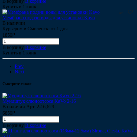
В корзину
В корзине
Купить в 1 клик
Мембрана подачи воды для установки Kavo
В наличии
Курьером в Смоленск: от 1 дня
1850₽
В корзину
В корзине
Купить в 1 клик
Prev
Next
Смотрите также
Мундштук слюноотсоса KaVo 2-16
В наличии
Арт.
2-16,629
6850₽
В корзину
В корзине