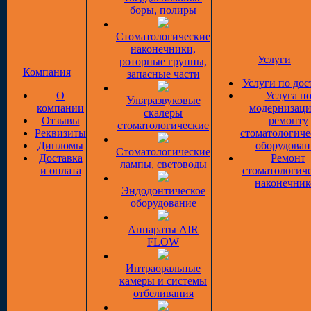
боры, полиры
Стоматологические
наконечники,
Услуги
роторные группы,
Компания
запасные части
Услуги по дос
О
Услуга п
Ультразвуковые
компании
модернизаци
скалеры
Отзывы
ремонту
стоматологические
Реквизиты
стоматологиче
Дипломы
оборудован
Стоматологические
Доставка
Ремонт
лампы, световоды
и оплата
стоматологич
наконечник
Эндодонтическое
оборудование
Аппараты AIR
FLOW
Интраоральные
камеры и системы
отбеливания