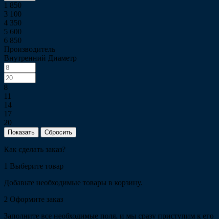
1 850
3 100
4 350
5 600
6 850
Производитель
Внутренний Диаметр
8
11
14
17
20
Сбросить
Как сделать заказ?
1
Выберите товар
Добавьте необходимые товары в корзину.
2
Оформите заказ
Заполните все необходимые поля, и мы сразу приступим к его