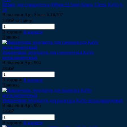
Шланг для слюноотсоса (Ø8мм-12.5мм) Sirona, Clesta, KaVo 6-
16
В наличии
Арт.
Sirona 6-16,707
2650₽ за 1 метр
В корзину
В корзине
Новинка
Наконечник, мундштук для слюноотсоса KaVo
автоклавируемый
В наличии
Арт.
904
4850₽
В корзину
В корзине
Новинка
Наконечник, мундштук для пылесоса KaVo автоклавируемый
В наличии
Арт.
905
4850₽
В корзину
В корзине