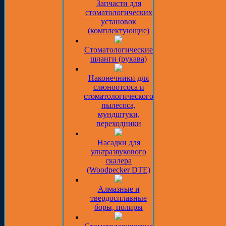
Запчасти для
стоматологических
установок
(комплектующие)
Стоматологические
шланги (рукава)
Наконечники для
слюноотсоса и
стоматологического
пылесоса,
мундштуки,
переходники
Насадки для
ультразвукового
скалера
(Woodpecker DTE)
Алмазные и
твердосплавные
боры, полиры