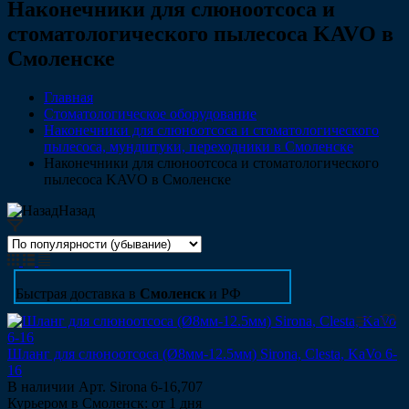
Наконечники для слюноотсоса и
стоматологического пылесоса KAVO в
Смоленске
Главная
Стоматологическое оборудование
Наконечники для слюноотсоса и стоматологического
пылесоса, мундштуки, переходники в Смоленске
Наконечники для слюноотсоса и стоматологического
пылесоса KAVO в Смоленске
Назад
Быстрая доставка в
Смоленск
и РФ
Шланг для слюноотсоса (Ø8мм-12.5мм) Sirona, Clesta, KaVo 6-
16
В наличии
Арт.
Sirona 6-16,707
Курьером в Смоленск: от 1 дня